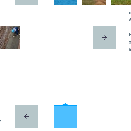
E
p
a
e