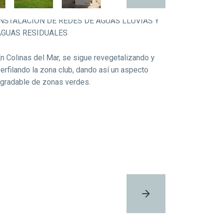
INSTALACIÓN DE REDES DE AGUAS LLUVIAS Y
AGUAS RESIDUALES
n Colinas del Mar, s
e
sigue
r
evegetalizando
y
erfilando
la
zona club
,
dando así un aspecto
gradable de zonas verdes.