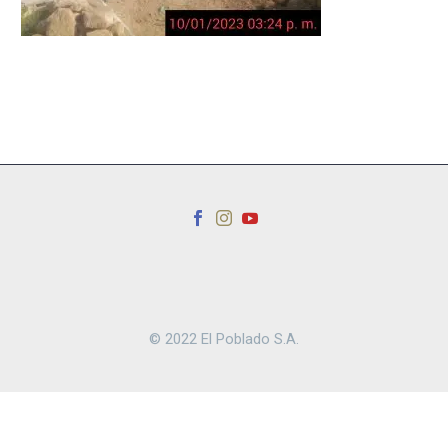
© 2022 El Poblado S.A.